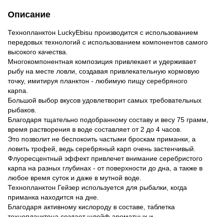
Описание
Технопланктон LuckyEbisu производится с использованием
передовых технологий с использованием компонентов самого
высокого качества.
Многокомпонентная композиция привлекает и удерживает
рыбу на месте ловли, создавая привлекательную кормовую
точку, имитируя планктон - любимую пищу серебряного
карпа.
Большой выбор вкусов удовлетворит самых требовательных
рыбаков.
Благодаря тщательно подобранному составу и весу 75 грамм,
время растворения в воде составляет от 2 до 4 часов.
Это позволит не беспокоить частыми броскам приманки, а
ловить трофей, ведь серебряный карп очень застенчивый.
Флуоресцентный эффект привлечет внимание серебристого
карпа на разных глубинах - от поверхности до дна, а также в
любое время суток и даже в мутной воде.
Технопланктон Гейзер используется для рыбалки, когда
приманка находится на дне.
Благодаря активному кислороду в составе, таблетка
технопланктона создает шлейф ароматных и