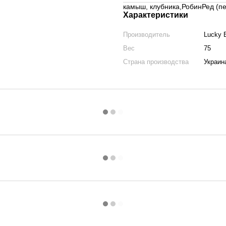
камыш, клубника,РобинРед (пер
Характеристики
Производитель
Lucky 
Вес
75
Страна производства
Украин