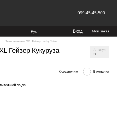
099-45-45-500
Вход
Мой заказ
Рус
Технопланктон XXL Гейзер LuckyEbisu
XL Гейзер Кукуруза
Артикул
30
К сравнению
В желания
пительной скидки