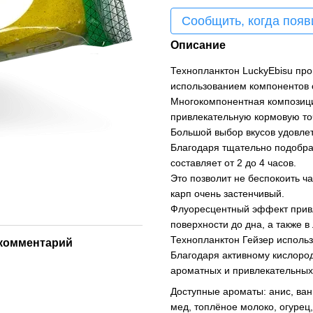
Сообщить, когда появ
Описание
Технопланктон LuckyEbisu про
использованием компонентов с
Многокомпонентная композици
привлекательную кормовую то
Большой выбор вкусов удовле
Благодаря тщательно подобран
составляет от 2 до 4 часов.
Это позволит не беспокоить ч
карп очень застенчивый.
Флуоресцентный эффект привл
поверхности до дна, а также в
Технопланктон Гейзер использ
комментарий
Благодаря активному кислород
ароматных и привлекательных
Доступные ароматы: анис, ванил
мед, топлёное молоко, огурец,