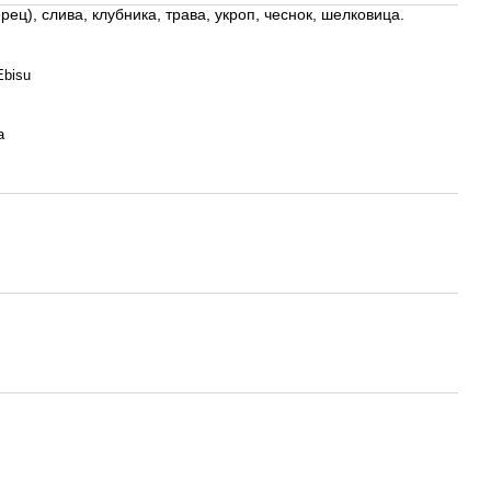
ец), слива, клубника, трава, укроп, чеснок, шелковица.
Ebisu
а