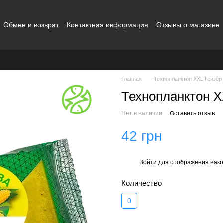
Обмен и возврат
Контактная информация
Отзывы о магазине
ности
Блог
Сотрудничество
Главная
Технопланктон XXL Гейзер
Технопланктон X
Нет в наличии
Оставить отзыв
42 грн
Войти
для отображения нако
%
Количество
0