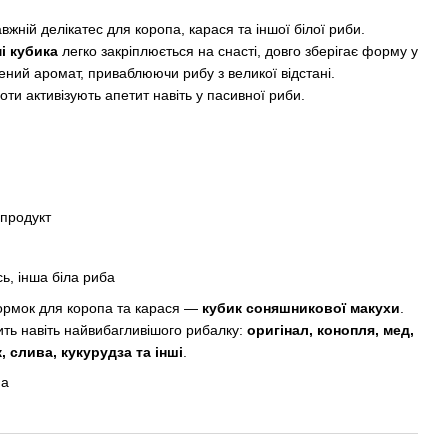
ній делікатес для коропа, карася та іншої білої риби.
і кубика
легко закріплюється на снасті, довго зберігає форму у
чений аромат, приваблюючи рибу з великої відстані.
ти активізують апетит навіть у пасивної риби.
продукт
ь, інша біла риба
ормок для коропа та карася —
кубик соняшникової макухи
.
ить навіть найвибагливішого рибалку:
оригінал, конопля, мед,
к, слива, кукурудза та інші
.
на