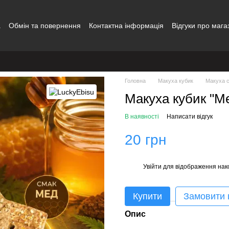
а
Обмін та повернення
Контактна інформація
Відгуки про мага
і
Блог
Співпраця
Головна
Макуха кубик
Макуха 
Макуха кубик "Ме
В наявності
Написати відгук
20 грн
Увійти
для відображення нак
%
Купити
Замовити
Опис