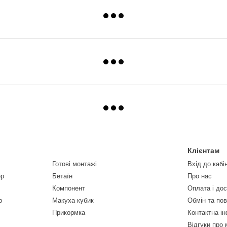
Клієнтам
Готові монтажі
Вхід до кабі
ер
Бетаїн
Про нас
Компонент
Оплата і до
р
Макуха кубик
Обмін та по
Прикормка
Контактна і
Відгуки про 