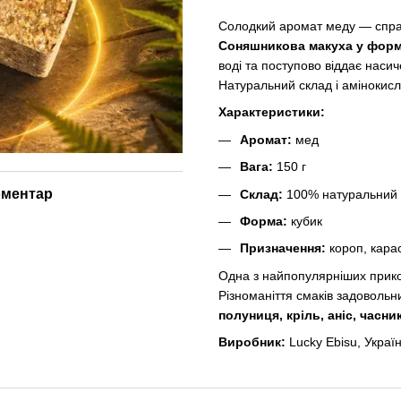
Солодкий аромат меду — справж
Соняшникова макуха у форм
воді та поступово віддає наси
Натуральний склад і амінокисло
Характеристики:
Аромат:
мед
Вага:
150 г
оментар
Склад:
100% натуральний 
Форма:
кубик
Призначення:
короп, карас
Одна з найпопулярніших прик
Різноманіття смаків задовольн
полуниця, кріль, аніс, часни
Виробник:
Lucky Ebisu, Украї