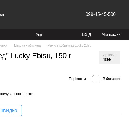
099-45-45-500
зин
Вхід
Мій кошик
Укр
сонях
Макуха кубик мед
Макуха кубик мед LuckyEbisu
д" Lucky Ebisu, 150 г
Артикул
1055
Порівняти
В бажання
опичувальної знижки
 швидко