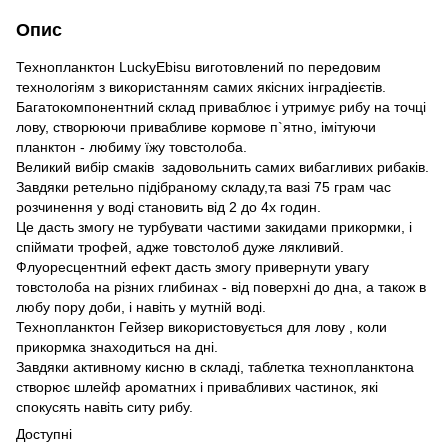
Опис
Технопланктон LuckyEbisu виготовлений по передовим
технологіям з використанням самих якісних інградіеєтів.
Багатокомпонентний склад приваблює і утримує рибу на точці
лову, створюючи привабливе кормове п`ятно, імітуючи
планктон - любиму їжу товстолоба.
Великий вибір смаків задовольнить самих вибагливих рибаків.
Завдяки ретельно підібраному складу,та вазі 75 грам час
розчинення у воді становить від 2 до 4х годин.
Це дасть змогу не турбувати частими закидами прикормки, і
спіймати трофей, адже товстолоб дуже лякливий.
Флуоресцентний ефект дасть змогу привернути увагу
товстолоба на різних глибинах - від поверхні до дна, а також в
любу пору доби, і навіть у мутній воді.
Технопланктон Гейзер використовується для лову , коли
прикормка знаходиться на дні.
Завдяки активному кисню в складі, таблетка технопланктона
створює шлейф ароматних і привабливих частинок, які
спокусять навіть ситу рибу.
Доступні