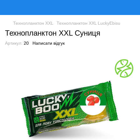
Технопланктон XXL
Технопланктон XXL LuckyEbisu
Технопланктон XXL Суниця
Артикул:
20
Написати відгук