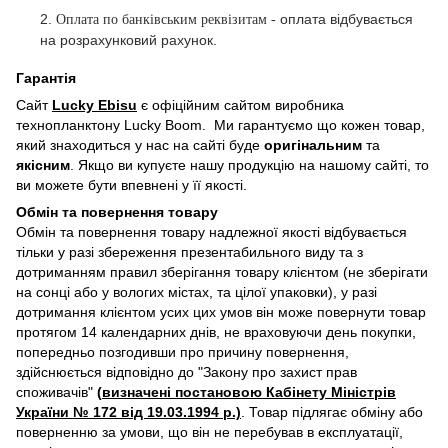
2.
оплата відбувається
Оплата по банківським реквізитам -
на розрахунковий рахунок.
Гарантія
Сайт
Lucky Ebisu
є офіційним сайтом виробника
технопланктону Lucky Boom. Ми гарантуємо що кожен товар,
який знаходиться у нас на сайті буде
оригінальним
та
якісним
. Якщо ви купуєте нашу продукцію на нашому сайті, то
ви можете бути впевнені у її якості.
Обмін та повернення товару
Обмін та повернення товару надлежної якості відбувається
тільки у разі збереження презентабильного виду та з
дотриманням правил зберігання товару клієнтом (не зберігати
на сонці або у вологих містах, та цілої упаковки), у разі
дотримання клієнтом усих цих умов він може повернути товар
протягом 14 календарних днів, не враховуючи день покупки,
попередньо позгодивши про причину повернення,
здійснюється відповідно до "Закону про захист прав
споживачів"
(
визначені постановою Кабінету Міністрів
України № 172 від 19.03.1994 р
.)
. Товар підлягає обміну або
поверненню за умови, що він не перебував в експлуатації,