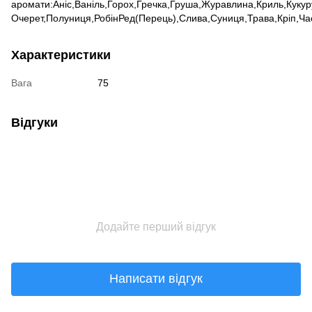
аромати:Аніс,Ваніль,Горох,Гречка,Груша,Журавлина,Криль,Куку
Очерет,Полуниця,РобінРед(Перець),Слива,Суниця,Трава,Кріп,Ч
Характеристики
Вага
75
Відгуки
Додайте перший відгук
Написати відгук