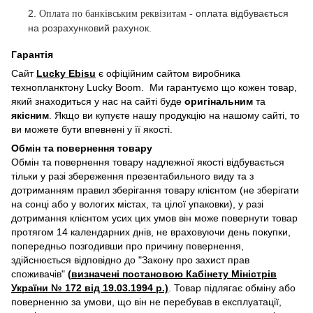
2.
оплата відбувається
Оплата по банківським реквізитам -
на розрахунковий рахунок.
Гарантія
Сайт
Lucky Ebisu
є офіційним сайтом виробника
технопланктону Lucky Boom. Ми гарантуємо що кожен товар,
який знаходиться у нас на сайті буде
оригінальним
та
якісним
. Якщо ви купуєте нашу продукцію на нашому сайті, то
ви можете бути впевнені у її якості.
Обмін та повернення товару
Обмін та повернення товару надлежної якості відбувається
тільки у разі збереження презентабильного виду та з
дотриманням правил зберігання товару клієнтом (не зберігати
на сонці або у вологих містах, та цілої упаковки), у разі
дотримання клієнтом усих цих умов він може повернути товар
протягом 14 календарних днів, не враховуючи день покупки,
попередньо позгодивши про причину повернення,
здійснюється відповідно до "Закону про захист прав
споживачів"
(
визначені постановою Кабінету Міністрів
України № 172 від 19.03.1994 р
.)
. Товар підлягає обміну або
поверненню за умови, що він не перебував в експлуатації,