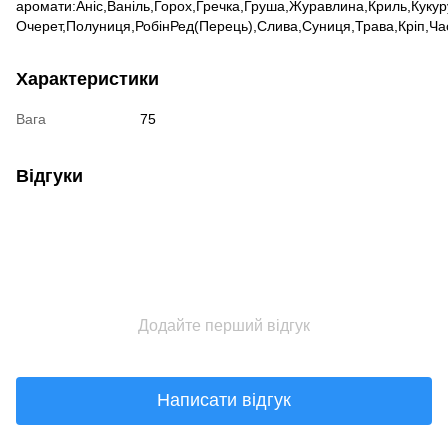
аромати:Аніс,Ваніль,Горох,Гречка,Груша,Журавлина,Криль,Куку
Очерет,Полуниця,РобінРед(Перець),Слива,Суниця,Трава,Кріп,Ч
Характеристики
Вага
75
Відгуки
Додайте перший відгук
Написати відгук