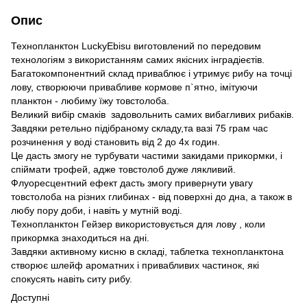
Опис
Технопланктон LuckyEbisu виготовлений по передовим
технологіям з використанням самих якісних інградіеєтів.
Багатокомпонентний склад приваблює і утримує рибу на точці
лову, створюючи привабливе кормове п`ятно, імітуючи
планктон - любиму їжу товстолоба.
Великий вибір смаків задовольнить самих вибагливих рибаків.
Завдяки ретельно підібраному складу,та вазі 75 грам час
розчинення у воді становить від 2 до 4х годин.
Це дасть змогу не турбувати частими закидами прикормки, і
спіймати трофей, адже товстолоб дуже лякливий.
Флуоресцентний ефект дасть змогу привернути увагу
товстолоба на різних глибинах - від поверхні до дна, а також в
любу пору доби, і навіть у мутній воді.
Технопланктон Гейзер використовується для лову , коли
прикормка знаходиться на дні.
Завдяки активному кисню в складі, таблетка технопланктона
створює шлейф ароматних і привабливих частинок, які
спокусять навіть ситу рибу.
Доступні