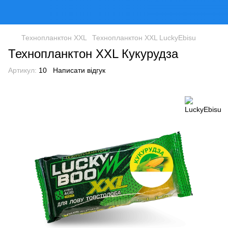
Технопланктон XXL
Технопланктон XXL LuckyEbisu
Технопланктон XXL Кукурудза
Артикул:
10
Написати відгук