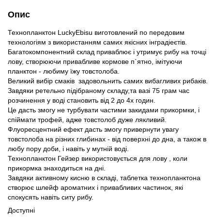
Опис
Технопланктон LuckyEbisu виготовлений по передовим
технологіям з використанням самих якісних інградіеєтів.
Багатокомпонентний склад приваблює і утримує рибу на точці
лову, створюючи привабливе кормове п`ятно, імітуючи
планктон - любиму їжу товстолоба.
Великий вибір смаків задовольнить самих вибагливих рибаків.
Завдяки ретельно підібраному складу,та вазі 75 грам час
розчинення у воді становить від 2 до 4х годин.
Це дасть змогу не турбувати частими закидами прикормки, і
спіймати трофей, адже товстолоб дуже лякливий.
Флуоресцентний ефект дасть змогу привернути увагу
товстолоба на різних глибинах - від поверхні до дна, а також в
любу пору доби, і навіть у мутній воді.
Технопланктон Гейзер використовується для лову , коли
прикормка знаходиться на дні.
Завдяки активному кисню в складі, таблетка технопланктона
створює шлейф ароматних і привабливих частинок, які
спокусять навіть ситу рибу.
Доступні