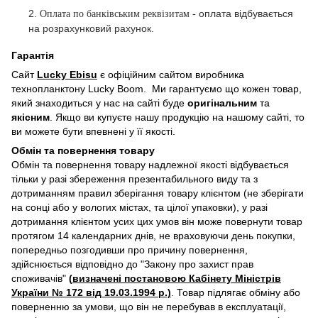
2.
оплата відбувається
Оплата по банківським реквізитам -
на розрахунковий рахунок.
Гарантія
Сайт
Lucky Ebisu
є офіційним сайтом виробника
технопланктону Lucky Boom. Ми гарантуємо що кожен товар,
який знаходиться у нас на сайті буде
оригінальним
та
якісним
. Якщо ви купуєте нашу продукцію на нашому сайті, то
ви можете бути впевнені у її якості.
Обмін та повернення товару
Обмін та повернення товару надлежної якості відбувається
тільки у разі збереження презентабильного виду та з
дотриманням правил зберігання товару клієнтом (не зберігати
на сонці або у вологих містах, та цілої упаковки), у разі
дотримання клієнтом усих цих умов він може повернути товар
протягом 14 календарних днів, не враховуючи день покупки,
попередньо позгодивши про причину повернення,
здійснюється відповідно до "Закону про захист прав
споживачів"
(
визначені постановою Кабінету Міністрів
України № 172 від 19.03.1994 р
.)
. Товар підлягає обміну або
поверненню за умови, що він не перебував в експлуатації,