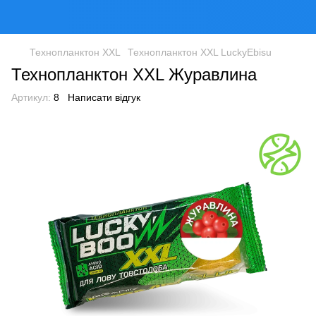
Технопланктон XXL
Технопланктон XXL LuckyEbisu
Технопланктон XXL Журавлина
Артикул:
8
Написати відгук